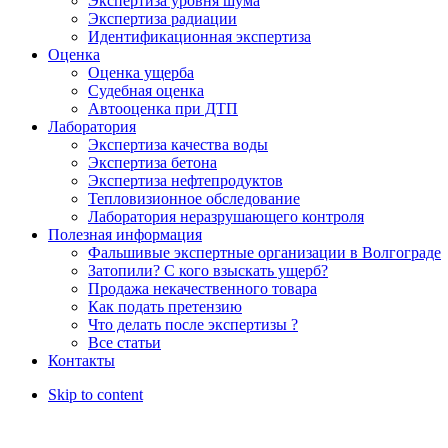
Экспертиза уровня шума
Экспертиза радиации
Идентификационная экспертиза
Оценка
Оценка ущерба
Судебная оценка
Автооценка при ДТП
Лаборатория
Экспертиза качества воды
Экспертиза бетона
Экспертиза нефтепродуктов
Тепловизионное обследование
Лаборатория неразрушающего контроля
Полезная информация
Фальшивые экспертные организации в Волгограде
Затопили? С кого взыскать ущерб?
Продажа некачественного товара
Как подать претензию
Что делать после экспертизы ?
Все статьи
Контакты
Skip to content