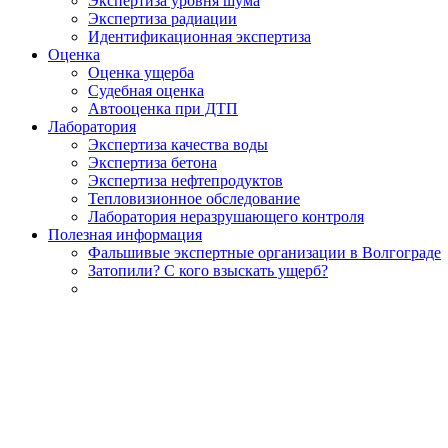
Экспертиза уровня шума
Экспертиза радиации
Идентификационная экспертиза
Оценка
Оценка ущерба
Судебная оценка
Автооценка при ДТП
Лаборатория
Экспертиза качества воды
Экспертиза бетона
Экспертиза нефтепродуктов
Тепловизионное обследование
Лаборатория неразрушающего контроля
Полезная информация
Фальшивые экспертные организации в Волгограде
Затопили? С кого взыскать ущерб?