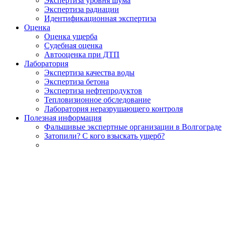
Экспертиза уровня шума
Экспертиза радиации
Идентификационная экспертиза
Оценка
Оценка ущерба
Судебная оценка
Автооценка при ДТП
Лаборатория
Экспертиза качества воды
Экспертиза бетона
Экспертиза нефтепродуктов
Тепловизионное обследование
Лаборатория неразрушающего контроля
Полезная информация
Фальшивые экспертные организации в Волгограде
Затопили? С кого взыскать ущерб?