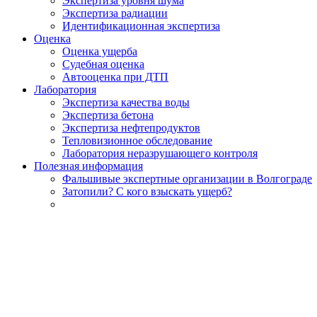
Экспертиза уровня шума
Экспертиза радиации
Идентификационная экспертиза
Оценка
Оценка ущерба
Судебная оценка
Автооценка при ДТП
Лаборатория
Экспертиза качества воды
Экспертиза бетона
Экспертиза нефтепродуктов
Тепловизионное обследование
Лаборатория неразрушающего контроля
Полезная информация
Фальшивые экспертные организации в Волгограде
Затопили? С кого взыскать ущерб?