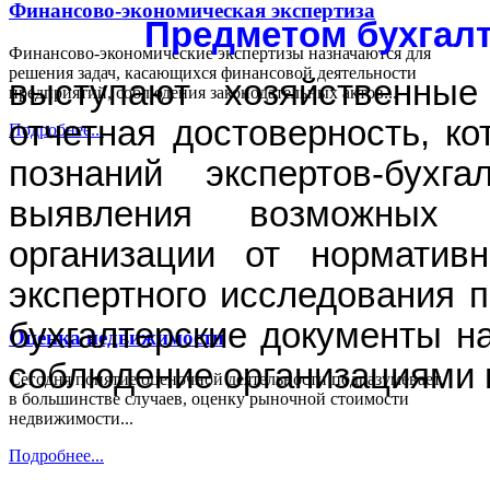
Финансово-экономическая экспертиза
Предметом бухгалт
Финансово-экономические экспертизы назначаются для
решения задач, касающихся финансовой деятельности
выступают хозяйственные
предприятий, соблюдения законодательных актов...
отчетная достоверность, к
Подробнее...
познаний экспертов-бухг
выявления возможных о
организации от норматив
экспертного исследования 
бухгалтерские документы на
Оценка недвижимости
соблюдение организациями 
Сегодня понятие оценочной деятельности подразумевает,
в большинстве случаев, оценку рыночной стоимости
недвижимости...
Подробнее...