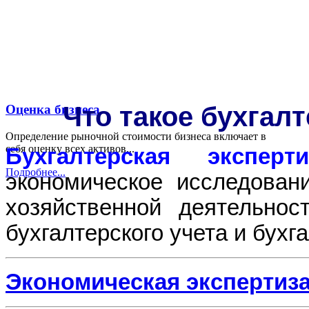
Что такое бухгалт
Оценка бизнеса
Определение рыночной стоимости бизнеса включает в
себя оценку всех активов...
Бухгалтерская эксперти
Подробнее...
экономическое исследован
хозяйственной деятельнос
бухгалтерского учета и бухг
Экономическая экспертиза